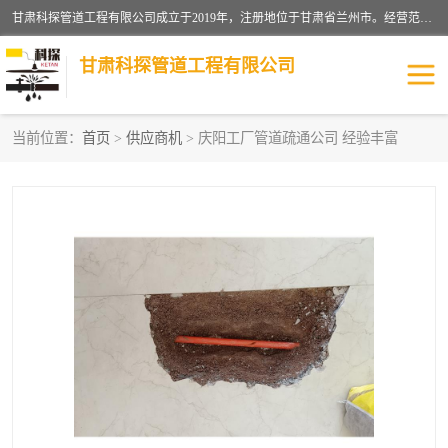
甘肃科探管道工程有限公司成立于2019年，注册地位于甘肃省兰州市。经营范围包括管道安装、清洗、疏通、维修、检测，防水工程，工程钻孔，化粪池清理，暖气安装，给排水管道安装维修，室内外管道如消防、供水、供热管道漏水检测定位，室内外防水堵漏等。
甘肃科探管道工程有限公司
当前位置：
首页
>
供应商机
> 庆阳工厂管道疏通公司 经验丰富
管道安装维修
管道漏水检测
漏水检查维修
消防管道漏水
供热管道漏水
排水管道漏水
自来水管漏水
管道疏通
高压车疏通清淤