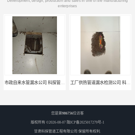
Development, design, production and sales in one of the manufacturing
enterprises
工厂供热管道漏水检测公司 科探管道工程
公司仪器测漏电话 科探管道工程
您是第
986756
位访客
版权所有 ©2026-08-07
陇ICP备2025017279号-1
甘肃科探管道工程有限公司
保留所有权利.