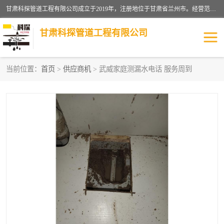
甘肃科探管道工程有限公司成立于2019年，注册地位于甘肃省兰州市。经营范围包括管道安装、清洗、疏通、维修、检测，防水工程，工程钻孔，化粪池清理，暖气安装，给排水管道安装维修，室内外管道如消防、供水、供热管道漏水检测定位，室内外防水堵漏等。
甘肃科探管道工程有限公司
当前位置：
首页
>
供应商机
> 武威家庭测漏水电话 服务周到
管道安装维修
管道漏水检测
漏水检查维修
消防管道漏水
供热管道漏水
排水管道漏水
自来水管漏水
管道疏通
高压车疏通清淤