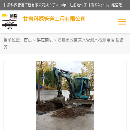
甘肃科探管道工程有限公司成立于2019年，注册地位于甘肃省兰州市。经营范围包括管道安装、清洗、疏通、维修、检测，防水工程，工程钻孔，化粪池清理，暖气安装，给排水管道安装维修，室内外管道如消防、供水、供热管道漏水检测定位，室内外防水堵漏等。
甘肃科探管道工程有限公司
当前位置：
首页
>
供应商机
> 酒泉市政自来水管漏水检测电话 设备
齐
管道安装维修
管道漏水检测
漏水检查维修
消防管道漏水
供热管道漏水
排水管道漏水
自来水管漏水
管道疏通
高压车疏通清淤