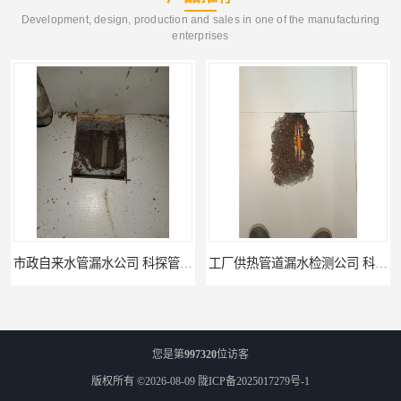
Development, design, production and sales in one of the manufacturing
enterprises
工厂供热管道漏水检测公司 科探管道工程
公司仪器测漏电话 科探管道工程
您是第
997320
位访客
版权所有 ©2026-08-09
陇ICP备2025017279号-1