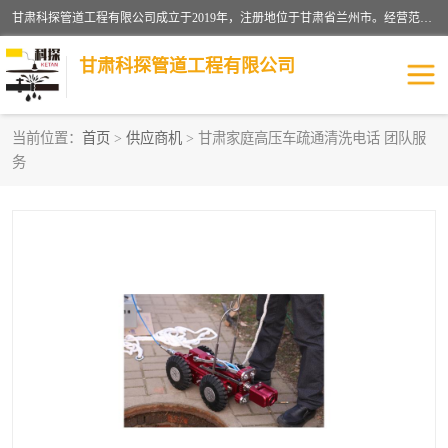
甘肃科探管道工程有限公司成立于2019年，注册地位于甘肃省兰州市。经营范围包括管道安装、清洗、疏通、维修、检测，防水工程，工程钻孔，化粪池清理，暖气安装，给排水管道安装维修，室内外管道如消防、供水、供热管道漏水检测定位，室内外防水堵漏等。
甘肃科探管道工程有限公司
当前位置：
首页
>
供应商机
> 甘肃家庭高压车疏通清洗电话 团队服
务
管道安装维修
管道漏水检测
漏水检查维修
消防管道漏水
供热管道漏水
排水管道漏水
自来水管漏水
管道疏通
高压车疏通清淤