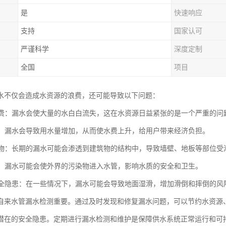
是
快速响应
支持
国家认可
严谨科学
深度定制
全国
项目
水不仅会造成水资源的浪费，还可能导致以下问题：
源浪费：漏水会使大量的水白白流失，这在水资源日益紧张的是一个严重的问
增加：漏水会导致用水量增加，从而使水费上升，给用户带来经济负担。
建筑物：长期的漏水可能会渗透到建筑物的结构中，导致墙壁、地板等部位
水质：漏水可能会使外界的污染物进入水管，影响水质的安全和卫生。
的安全隐患：在一些情况下，漏水可能会导致地面湿滑，增加滑倒和摔倒的风
自来水管漏水检测重要。通过及时发现和修复漏水问题，可以节约水资源
潜在的安全隐患。定期进行漏水检测和维护是保障供水系统正常运行和可