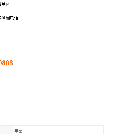
城关区
道测漏电话
0888
丰富