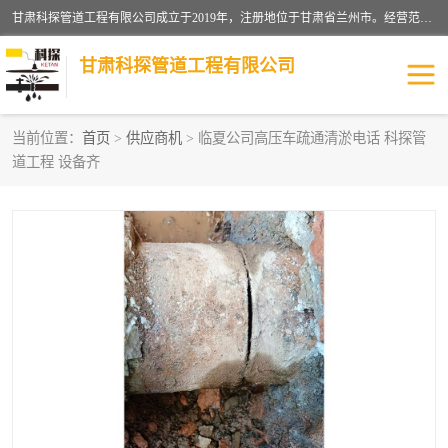
甘肃科探管道工程有限公司成立于2019年，注册地位于甘肃省兰州市。经营范围包括管道安装、清洗、疏通、维修、检测，防水工程，工程钻孔，化粪池清理，暖气安装，给排水管道安装维修，室内外管道如消防、供水、供热管道漏水检测定位，室内外防水堵漏等。
甘肃科探管道工程有限公司
当前位置：
首页
>
供应商机
> 临夏公司高压车疏通清淤电话 科探管
道工程 设备齐
管道安装维修
管道漏水检测
漏水检查维修
消防管道漏水
供热管道漏水
排水管道漏水
自来水管漏水
管道疏通
高压车疏通清淤