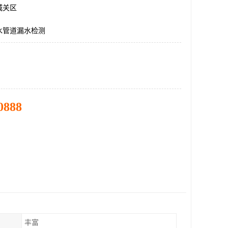
城关区
水管道漏水检测
0888
丰富