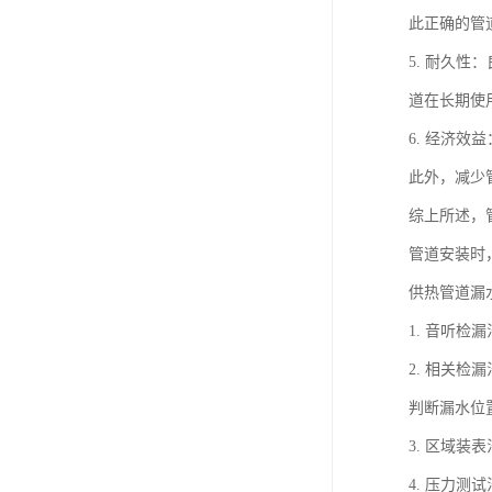
此正确的管
5. 耐久
道在长期使
6. 经济
此外，减少
综上所述，
管道安装时
供热管道漏
1. 音听
2. 相关
判断漏水位
3. 区域
4. 压力