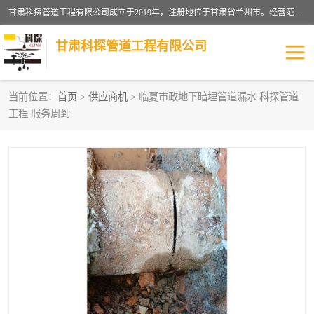
甘肃科探管道工程有限公司成立于2019年，注册地位于甘肃省兰州市。经营范围包括管道安装、清洗、疏通、维修、检测，防水工程，工程钻孔，化粪池清理，暖气安装，给排水管道安装维修，室内外管道如消防、供水、供热管道漏水检测定位，室内外防水堵漏等。
甘肃科探管道工程有限公司
当前位置：
首页
>
供应商机
> 临夏市政地下暗埋管道漏水 科探管道
工程 服务周到
管道安装维修
管道漏水检测
漏水检查维修
消防管道漏水
供热管道漏水
排水管道漏水
自来水管漏水
管道疏通
高压车疏通清淤