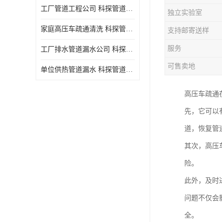
工厂管道工程公司 科探管道工程 时效快
独立实验室
家庭高压车疏通清洗 科探管道工程 服务周到
支持邮寄送样
服务
工厂排水管道漏水公司 科探管道工程 快速上门
可售卖地
单位供热管道漏水 科探管道工程 设备齐
高压车疏通
先，它可以
道，恢复管
其次，高压
险。
此外，及时
问题不仅会
全。