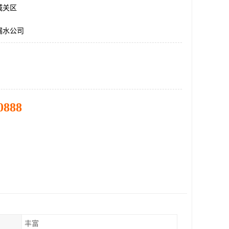
城关区
漏水公司
0888
丰富