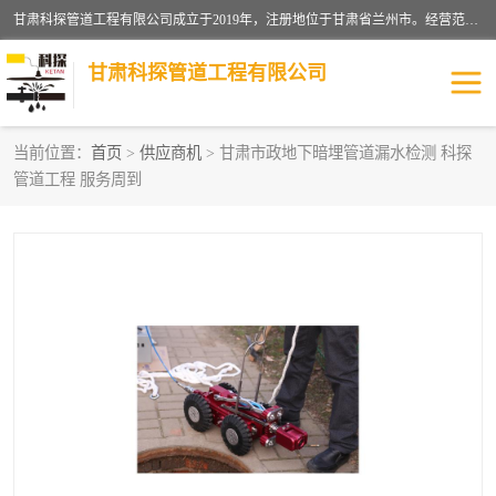
甘肃科探管道工程有限公司成立于2019年，注册地位于甘肃省兰州市。经营范围包括管道安装、清洗、疏通、维修、检测，防水工程，工程钻孔，化粪池清理，暖气安装，给排水管道安装维修，室内外管道如消防、供水、供热管道漏水检测定位，室内外防水堵漏等。
甘肃科探管道工程有限公司
当前位置：
首页
>
供应商机
> 甘肃市政地下暗埋管道漏水检测 科探
管道工程 服务周到
管道安装维修
管道漏水检测
漏水检查维修
消防管道漏水
供热管道漏水
排水管道漏水
自来水管漏水
管道疏通
高压车疏通清淤