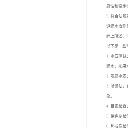
靠性和稳定
5. 符合
道漏水检测
综上所述，
以下是一些
1. 水压
漏水；如果
2. 观察
3. 听漏
象。
4. 目视
5. 染色
6. 热成