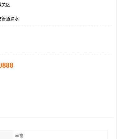
城关区
防管道漏水
0888
丰富