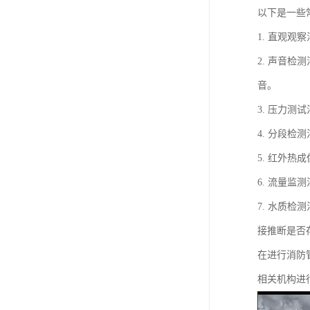
以下是一些
1. 直观
2. 声音
音。
3. 压力
4. 分段
5. 红外
6. 流量
7. 水质
接推断是否
在进行消防
相关机构进