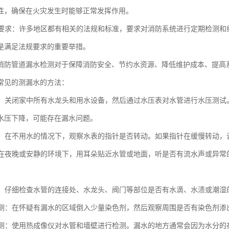
性，确保在火灾发生时能够正常发挥作用。
法规要求：许多地区都有相关的法规和标准，要求对消防系统进行定期检测
是满足法规要求的重要举措。
消防管道漏水检测对于保障消防安全、节约水资源、降低维护成本、提高
常见的测漏水的方法：
测试：关闭家中所有水龙头和用水设备，然后通过水压表对水管进行水压测
水压下降，可能存在漏水问题。
水表：在不用水的情况下，观察水表的指针是否转动。如果指针在缓慢转动
法：在夜晚或安静的环境下，用耳朵贴近水管或地面，听是否有流水声或异
检查：仔细检查水管的连接处、水龙头、阀门等部位是否有水滴、水渍或潮
剂检测：在怀疑有漏水的区域倒入少量染色剂，然后观察周围是否有染色剂
像检测：使用热成像仪对水管和墙壁进行检测。漏水的地方通常会因为水分