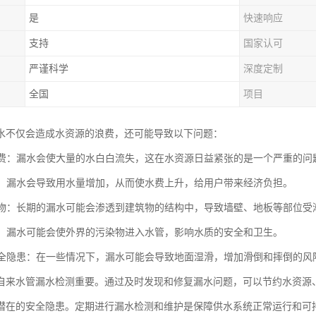
是
快速响应
支持
国家认可
严谨科学
深度定制
全国
项目
水不仅会造成水资源的浪费，还可能导致以下问题：
源浪费：漏水会使大量的水白白流失，这在水资源日益紧张的是一个严重的问
增加：漏水会导致用水量增加，从而使水费上升，给用户带来经济负担。
建筑物：长期的漏水可能会渗透到建筑物的结构中，导致墙壁、地板等部位
水质：漏水可能会使外界的污染物进入水管，影响水质的安全和卫生。
的安全隐患：在一些情况下，漏水可能会导致地面湿滑，增加滑倒和摔倒的风
自来水管漏水检测重要。通过及时发现和修复漏水问题，可以节约水资源
潜在的安全隐患。定期进行漏水检测和维护是保障供水系统正常运行和可