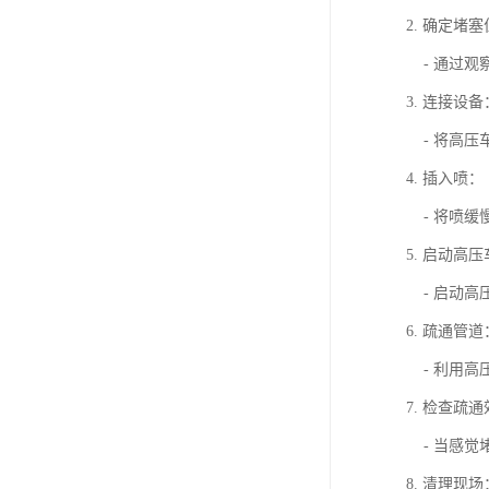
2. 确定堵
- 通过观
3. 连接设备
- 将高压
4. 插入喷：
- 将喷缓
5. 启动高
- 启动高
6. 疏通管道
- 利用高
7. 检查疏
- 当感觉
8. 清理现场