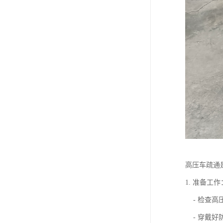
高压车疏通
1. 准备工作
- 检查高
- 穿戴好