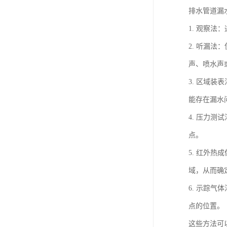
排水管道漏
1. 观察
2. 听漏
声、喷水声
3. 区域
能存在漏水
4. 压力
点。
5. 红外
域，从而确
6. 示踪
点的位置。
这些方法可