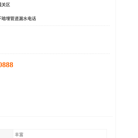
城关区
下暗埋管道漏水电话
0888
丰富