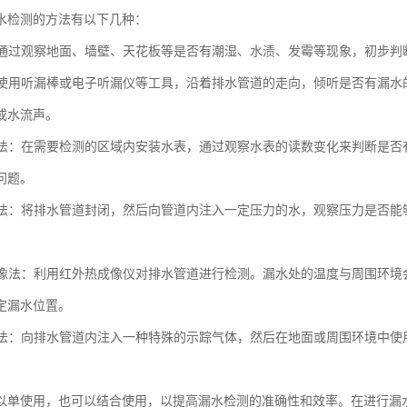
水检测的方法有以下几种：
法：通过观察地面、墙壁、天花板等是否有潮湿、水渍、发霉等现象，初步
法：使用听漏棒或电子听漏仪等工具，沿着排水管道的走向，倾听是否有漏
或水流声。
装表法：在需要检测的区域内安装水表，通过观察水表的读数变化来判断是
问题。
测试法：将排水管道封闭，然后向管道内注入一定压力的水，观察压力是否
热成像法：利用红外热成像仪对排水管道进行检测。漏水处的温度与周围环
定漏水位置。
气体法：向排水管道内注入一种特殊的示踪气体，然后在地面或周围环境中
以单使用，也可以结合使用，以提高漏水检测的准确性和效率。在进行漏