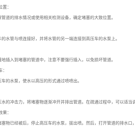
塞位置：
察管道的排水情况或使用相关检测设备，确定堵塞的大致位置。
：
车的水管与喷连接好，并将水管的另一端连接到高压车的水泵上。
慢地插入到堵塞的管道中，注意不要强行插入，以免损坏管道。
压车：
压车的水泵，使水以高压的形式通过喷喷出。
：
压水的冲击力，将堵塞物逐渐冲开并排出管道。在疏通过程中，可以适当
通效果：
堵塞物已经被后，停止高压车的水泵，拔出喷。然后，打开管道的排水口
：