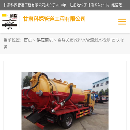
甘肃科探管道工程有限公司成立于2019年，注册地位于甘肃省兰州市。经营范围包括管道安装、清洗、疏通、维修、检测，防水工程，工程钻孔，化粪池清理，暖气安装，给排水管道安装维修，室内外管道如消防、供水、供热管道漏水检测定位，室内外防水堵漏等。
甘肃科探管道工程有限公司
当前位置：
首页
>
供应商机
> 嘉峪关市政排水管道漏水检测 团队服
务
管道安装维修
管道漏水检测
漏水检查维修
消防管道漏水
供热管道漏水
排水管道漏水
自来水管漏水
管道疏通
高压车疏通清淤