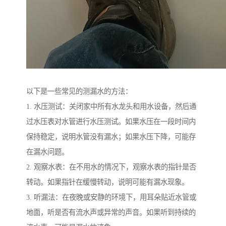
以下是一些常见的测漏水的方法：
1. 水压测试：关闭家中所有水龙头和用水设备，然后通
过水压表对水管进行水压测试。如果水压在一段时间内
保持稳定，说明水管没有漏水；如果水压下降，可能存
在漏水问题。
2. 观察水表：在不用水的情况下，观察水表的指针是否
转动。如果指针在缓慢转动，说明可能有漏水现象。
3. 听漏法：在夜晚或安静的环境下，用耳朵贴近水管或
地面，听是否有流水声或异常的声音。如果听到持续的