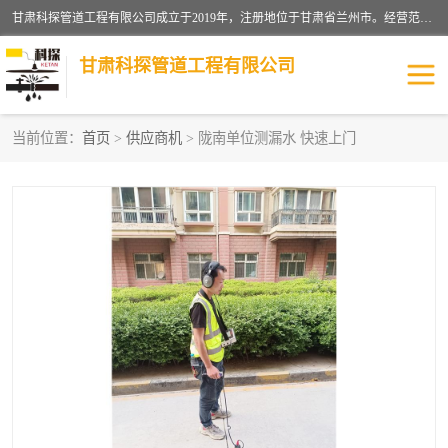
甘肃科探管道工程有限公司成立于2019年，注册地位于甘肃省兰州市。经营范围包括管道安装、清洗、疏通、维修、检测，防水工程，工程钻孔，化粪池清理，暖气安装，给排水管道安装维修，室内外管道如消防、供水、供热管道漏水检测定位，室内外防水堵漏等。
甘肃科探管道工程有限公司
当前位置：
首页
>
供应商机
> 陇南单位测漏水 快速上门
管道安装维修
管道漏水检测
漏水检查维修
消防管道漏水
供热管道漏水
排水管道漏水
自来水管漏水
管道疏通
高压车疏通清淤