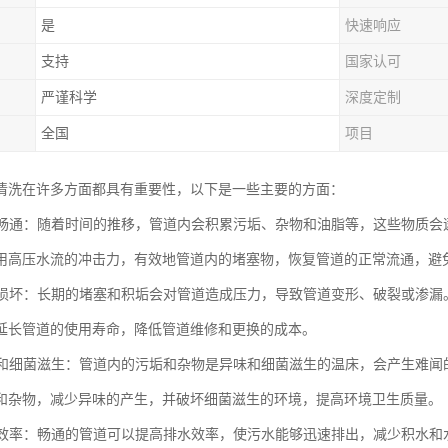
是
快速响应
支持
国家认可
严谨科学
深度定制
全国
项目
清洗在许多方面都具有重要性，以下是一些主要的方面：
管道畅通：随着时间的推移，管道内会积累污垢、杂物和油脂等，这些物质
用高压水流的冲击力，有效地管道内的堵塞物，恢复管道的正常流通，避
管道损坏：长期的堵塞和积垢会对管道造成压力，导致管道变形、破裂或渗
延长管道的使用寿命，降低管道维修和更换的成本。
异味和细菌滋生：管道内的污垢和杂物是异味和细菌滋生的温床，会产生难
和杂物，减少异味的产生，并破坏细菌滋生的环境，提高环境卫生质量。
排水效率：畅通的管道可以提高排水效率，使污水能够迅速排出，减少积水