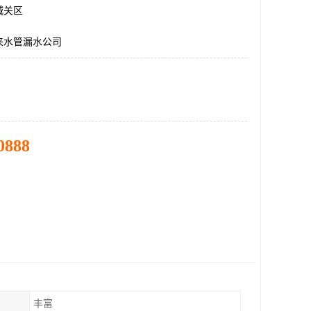
城关区
来水管漏水公司
0888
丰富