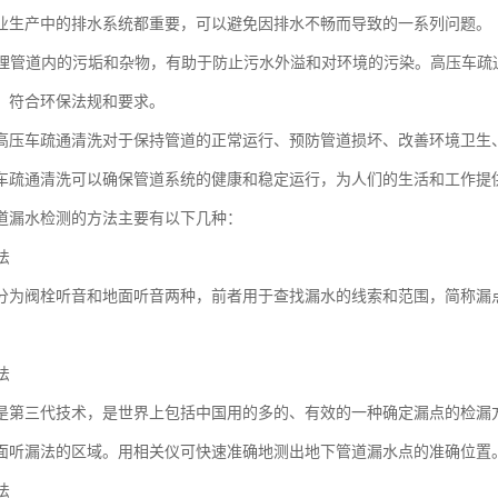
业生产中的排水系统都重要，可以避免因排水不畅而导致的一系列问题。
时清理管道内的污垢和杂物，有助于防止污水外溢和对环境的污染。高压车
，符合环保法规和要求。
高压车疏通清洗对于保持管道的正常运行、预防管道损坏、改善环境卫生
车疏通清洗可以确保管道系统的健康和稳定运行，为人们的生活和工作提
道漏水检测的方法主要有以下几种：
法
分为阀栓听音和地面听音两种，前者用于查找漏水的线索和范围，简称漏
法
是第三代技术，是世界上包括中国用的多的、有效的一种确定漏点的检漏
面听漏法的区域。用相关仪可快速准确地测出地下管道漏水点的准确位置
法