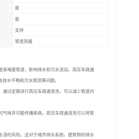
是
是
支持
管道测漏
会逐渐堵塞管道，影响排水和污水流动。高压车疏通
免排水不畅和污水倒流等问题。
漏。通过定期进行高压车疏通清洗，可以减少管道内
闻的气味并可能传播疾病。高压车疏通清洗可以将管
和水浸的风险。这对于城市排水系统、建筑物的排水