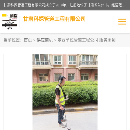
甘肃科探管道工程有限公司成立于2019年，注册地位于甘肃省兰州市。经营范围包括管道安装、清洗、疏通、维修、检测，防水工程，工程钻孔，化粪池清理，暖气安装，给排水管道安装维修，室内外管道如消防、供水、供热管道漏水检测定位，室内外防水堵漏等。
甘肃科探管道工程有限公司
当前位置：
首页
>
供应商机
> 定西单位管道工程公司 服务周到
管道安装维修
管道漏水检测
漏水检查维修
消防管道漏水
供热管道漏水
排水管道漏水
自来水管漏水
管道疏通
高压车疏通清淤