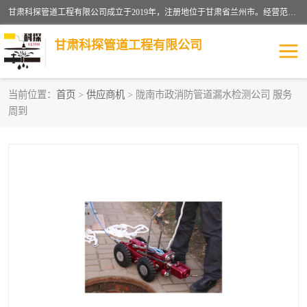
甘肃科探管道工程有限公司成立于2019年，注册地位于甘肃省兰州市。经营范围包括管道安装、清洗、疏通、维修、检测，防水工程，工程钻孔，化粪池清理，暖气安装，给排水管道安装维修，室内外管道如消防、供水、供热管道漏水检测定位，室内外防水堵漏等。
甘肃科探管道工程有限公司
当前位置：
首页
>
供应商机
> 陇南市政消防管道漏水检测公司 服务
周到
管道安装维修
管道漏水检测
漏水检查维修
消防管道漏水
供热管道漏水
排水管道漏水
自来水管漏水
管道疏通
高压车疏通清淤