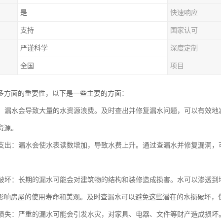
是
快速响应
支持
国家认可
严谨科学
深度定制
全国
项目
多方面的重要性，以下是一些主要的方面：
用水：漏水会导致大量的水资源浪费。及时查出并修复漏水问题，可以有效
资源。
水费支出：漏水会使水表读数增加，导致水费上升。通过查漏水并修复漏洞
水损破坏：长期的漏水可能会对建筑物的结构和装修造成损害。水可以渗透
影响房屋的使用寿命和美观。及时查漏水可以避免这些潜在的水损破坏，
财产损失：严重的漏水可能会引发水灾，对家具、电器、文件等财产造成损