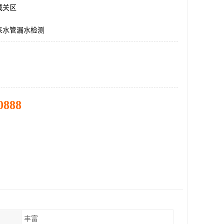
城关区
来水管漏水检测
0888
丰富