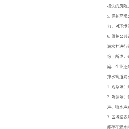
损失的风险
5. 保护
力，对环境
6. 维护
漏水并进行
综上所述，
庭、企业还
排水管道漏
1. 观察
2. 听漏
声、喷水声
3. 区域
能存在漏水