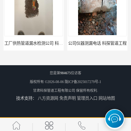
公司仪器测漏电话 科探管道工程
工厂管道工程 科探管道工程
您是第
984675
位访客
版权所有 ©2026-08-06
陇ICP备2025017279号-1
甘肃科探管道工程有限公司
保留所有权利.
技术支持：
八方资源网
免责声明
管理员入口
网站地图
市政供热管道漏水检测 科探管道工程
消防管道漏水公司 科探管道工程