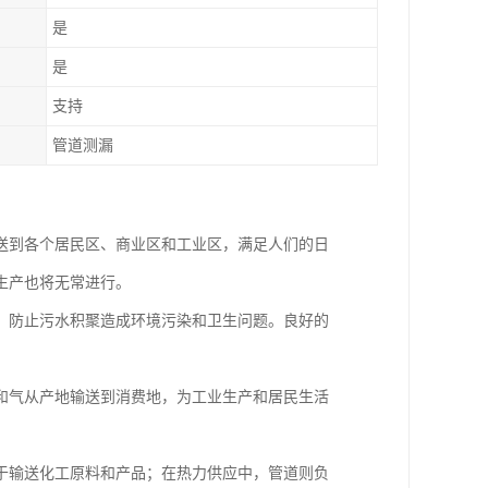
是
是
支持
管道测漏
送到各个居民区、商业区和工业区，满足人们的日
生产也将无常进行。
，防止污水积聚造成环境污染和卫生问题。良好的
和气从产地输送到消费地，为工业生产和居民生活
。
于输送化工原料和产品；在热力供应中，管道则负