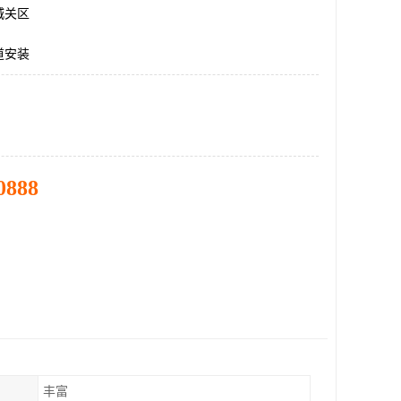
城关区
道安装
0888
丰富