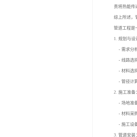
责将热能传
综上所述，
管道工程是
1. 规划与
- 需求分
- 线路选
- 材料选
- 管径计
2. 施工准备
- 场地准
- 材料采
- 施工设
3. 管道安装