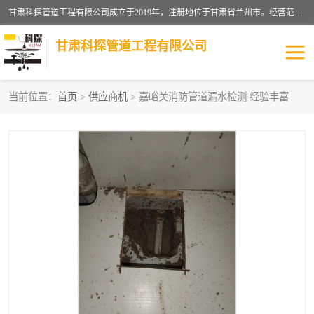
甘肃科探管道工程有限公司成立于2019年，注册地位于甘肃省兰州市。经营范围包括管道安装、清洗、疏通、维修、检测，防水工程，工程钻孔，化粪池清理，暖气安装，给排水管道安装维修，室内外管道如消防、供水、供热管道漏水检测定位，室内外防水堵漏等。
甘肃科探管道工程有限公司
当前位置：
首页
>
供应商机
> 嘉峪关消防管道漏水检测 经验丰富
管道安装维修
管道漏水检测
漏水检查维修
消防管道漏水
供热管道漏水
排水管道漏水
自来水管漏水
管道疏通
高压车疏通清淤