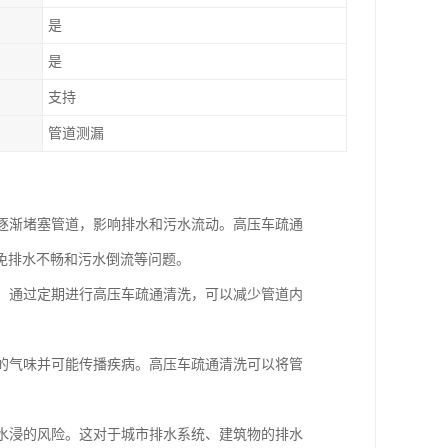
是
是
支持
管道测漏
会逐渐堵塞管道，影响排水和污水流动。高压车疏通
免排水不畅和污水倒流等问题。
漏。通过定期进行高压车疏通清洗，可以减少管道内
闻的气味并可能传播疾病。高压车疏通清洗可以将管
和水浸的风险。这对于城市排水系统、建筑物的排水