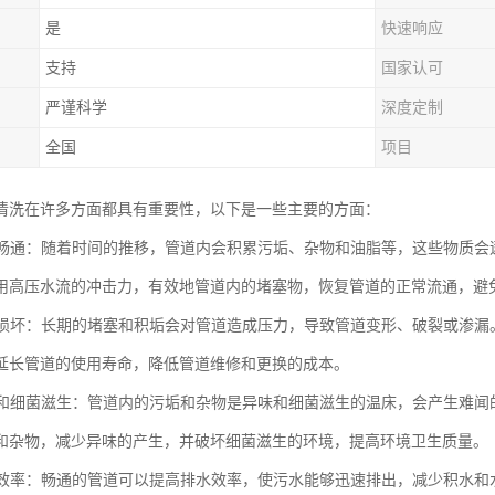
是
快速响应
支持
国家认可
严谨科学
深度定制
全国
项目
清洗在许多方面都具有重要性，以下是一些主要的方面：
管道畅通：随着时间的推移，管道内会积累污垢、杂物和油脂等，这些物质
用高压水流的冲击力，有效地管道内的堵塞物，恢复管道的正常流通，避
管道损坏：长期的堵塞和积垢会对管道造成压力，导致管道变形、破裂或渗
延长管道的使用寿命，降低管道维修和更换的成本。
异味和细菌滋生：管道内的污垢和杂物是异味和细菌滋生的温床，会产生难
和杂物，减少异味的产生，并破坏细菌滋生的环境，提高环境卫生质量。
排水效率：畅通的管道可以提高排水效率，使污水能够迅速排出，减少积水