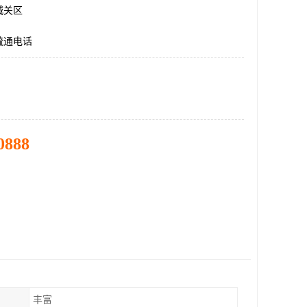
城关区
疏通电话
0888
丰富