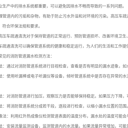
业生产中的排水系统都重要，可以避免因排水不畅而导致的一系列问题。
时清理管道内的污垢和杂物，有助于防止污水外溢和对环境的污染。高压车
，符合环保法规和要求。
高压车疏通清洗对于保持管道的正常运行、预防管道损坏、改善环境卫生
车疏通清洗可以确保管道系统的健康和稳定运行，为人们的生活和工作提
常见的消防管道漏水检测方法：
观察法：通过对消防管道系统进行目视检查，查看是否有明显的漏水迹象，
检测法：使用听漏棒或电子听漏仪等设备，倾听管道系统中是否存在异常的
测试法：对消防管道进行加压，观察压力是否能够保持稳定。如果压力下降
检测法：将消防管道系统分成若干段，逐段进行检查，以缩小漏水位置的范围
热成像法：利用红外热成像仪检测管道表面的温度分布，漏水处的温度可能
监测法：安装流量监测设备，监测管道内的水流量。如果流量异常增加，可