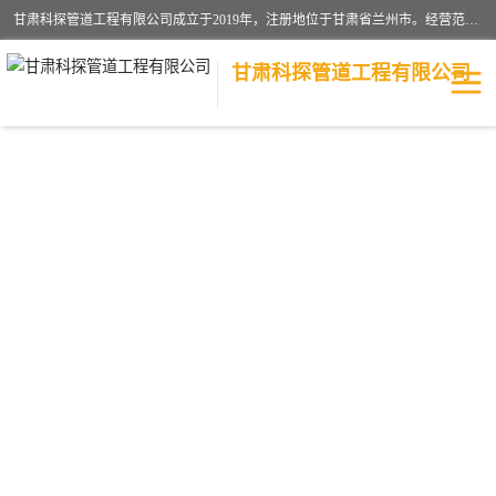
甘肃科探管道工程有限公司成立于2019年，注册地位于甘肃省兰州市。经营范围包括管道安装、清洗、疏通、维修、检测，防水工程，工程钻孔，化粪池清理，暖气安装，给排水管道安装维修，室内外管道如消防、供水、供热管道漏水检测定位，室内外防水堵漏等。
甘肃科探管道工程有限公司