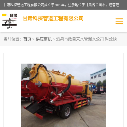
甘肃科探管道工程有限公司成立于2019年，注册地位于甘肃省兰州市。经营范围包括管道安装、清洗、疏通、维修、检测，防水工程，工程钻孔，化粪池清理，暖气安装，给排水管道安装维修，室内外管道如消防、供水、供热管道漏水检测定位，室内外防水堵漏等。
甘肃科探管道工程有限公司
当前位置：
首页
>
供应商机
> 酒泉市政自来水管漏水公司 时效快
管道安装维修
管道漏水检测
漏水检查维修
消防管道漏水
供热管道漏水
排水管道漏水
自来水管漏水
管道疏通
高压车疏通清淤