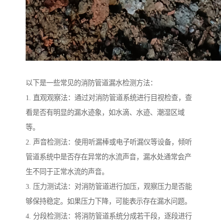
以下是一些常见的消防管道漏水检测方法：
1. 直观观察法：通过对消防管道系统进行目视检查，查
看是否有明显的漏水迹象，如水滴、水迹、潮湿区域
等。
2. 声音检测法：使用听漏棒或电子听漏仪等设备，倾听
管道系统中是否存在异常的水流声音，漏水处通常会产
生不同于正常水流的声音。
3. 压力测试法：对消防管道进行加压，观察压力是否能
够保持稳定。如果压力下降，可能表示存在漏水问题。
4. 分段检测法：将消防管道系统分成若干段，逐段进行