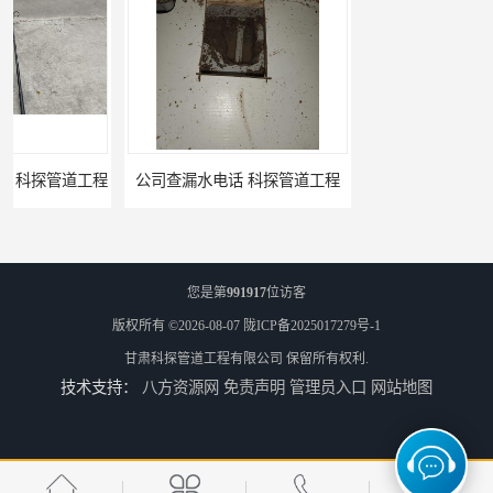
漏水电话 科探管道工程
单位消防管道漏水检测电话 科探管道工程
您是第
991917
位访客
版权所有 ©2026-08-07
陇ICP备2025017279号-1
甘肃科探管道工程有限公司
保留所有权利.
技术支持：
八方资源网
免责声明
管理员入口
网站地图
公司地下暗埋管道漏水公司 科探管道工程
排水管道漏水 科探管道工程