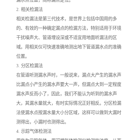
漏水点位置，简称漏点定位。
2. 相关检漏法
相关检漏法是第三代技术，是世界上包括中国用的多
的、有效的一种确定漏点的检漏方法，特别适用于环境
干扰噪声大、管道埋设深或不适宜用地面听漏法的区
域。用相关仪可快速准确地测出地下管道漏水点的准确
位置。
3. 分区检漏法
在管道听测漏水声时，一般说来，漏点大产生的漏水声
比漏点小产生的漏水声要大一声，但漏点大到一定程度
漏水声反而小了，因此，我们不能认为听到的漏水声
大，其漏水量就大，有时实际情况正好相反。分区检漏
法使漏水点按漏水量大小分区域，这样可以做到大漏时
测得出，小漏时也测得出。
4. 示踪气体检测法