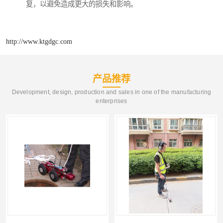
复，以避免造成更大的损失和影响。
http://www.ktgdgc.com
产品推荐
Development, design, production and sales in one of the manufacturing
enterprises