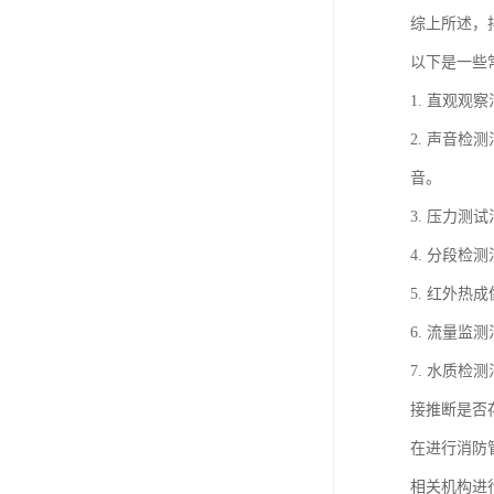
综上所述，
以下是一些
1. 直观
2. 声音
音。
3. 压力
4. 分段
5. 红外
6. 流量
7. 水质
接推断是否
在进行消防
相关机构进