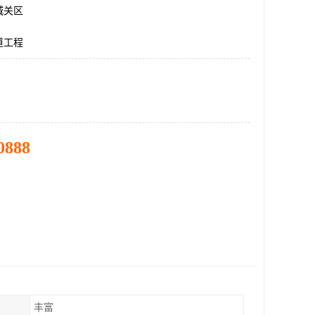
城关区
道工程
0888
丰富