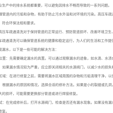
业生产中的排水系统都重要，可以避免因排水不畅而导致的一系列问题。
时清理管道内的污垢和杂物，有助于防止污水外溢和对环境的污染。高压车
，符合环保法规和要求。
高压车疏通清洗对于保持管道的正常运行、预防管道损坏、改善环境卫生
车疏通清洗可以确保管道系统的健康和稳定运行，为人们的生活和工作提
现漏水，以下是一些可能的解决方法：
漏水位置：先需要确定漏水的具置。可以通过观察漏水的迹象，如水滴、水
水源：如果漏水情况较为严重，应立即关闭相关的水源阀门，以减少水的损失
漏水区域：在进行修复之前，需要将漏水区域周围的杂物和污垢清理干净，
漏洞：根据漏水的原因和情况，选择合适的修补方法。如果是小的裂缝或孔
大的损坏，可能需要更换部分管道或进行焊接修复。
和测试：在完成修补后，打开水源阀门，检查是否还有漏水现象。如果没有
修复。