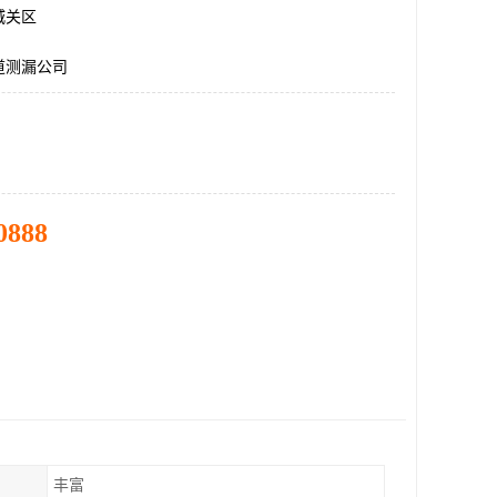
城关区
道测漏公司
0888
丰富