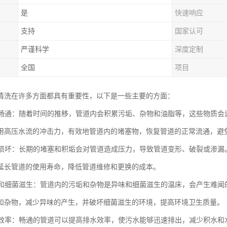
是
快速响应
支持
国家认可
严谨科学
深度定制
全国
项目
清洗在许多方面都具有重要性，以下是一些主要的方面：
管道畅通：随着时间的推移，管道内会积累污垢、杂物和油脂等，这些物质
用高压水流的冲击力，有效地管道内的堵塞物，恢复管道的正常流通，避
管道损坏：长期的堵塞和积垢会对管道造成压力，导致管道变形、破裂或渗
延长管道的使用寿命，降低管道维修和更换的成本。
异味和细菌滋生：管道内的污垢和杂物是异味和细菌滋生的温床，会产生难
和杂物，减少异味的产生，并破坏细菌滋生的环境，提高环境卫生质量。
排水效率：畅通的管道可以提高排水效率，使污水能够迅速排出，减少积水