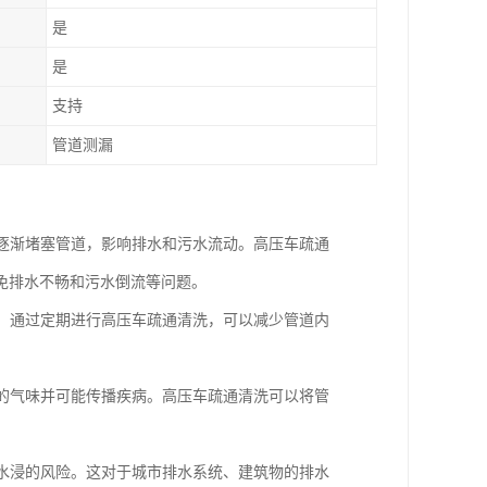
是
是
支持
管道测漏
会逐渐堵塞管道，影响排水和污水流动。高压车疏通
免排水不畅和污水倒流等问题。
漏。通过定期进行高压车疏通清洗，可以减少管道内
闻的气味并可能传播疾病。高压车疏通清洗可以将管
和水浸的风险。这对于城市排水系统、建筑物的排水