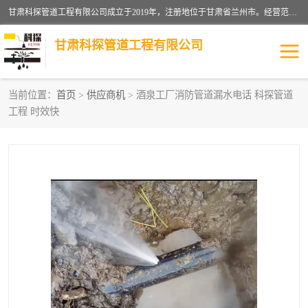
甘肃科探管道工程有限公司成立于2019年，注册地位于甘肃省兰州市。经营范围包括管道安装、清洗、疏通、维修、检测，防水工程，工程钻孔，化粪池清理，暖气安装，给排水管道安装维修，室内外管道如消防、供水、供热管道漏水检测定位，室内外防水堵漏等。
甘肃科探管道工程有限公司
当前位置：
首页
>
供应商机
> 酒泉工厂消防管道漏水电话 科探管道
工程 时效快
管道安装维修
管道漏水检测
漏水检查维修
消防管道漏水
供热管道漏水
排水管道漏水
自来水管漏水
管道疏通
高压车疏通清淤