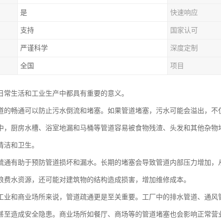
是
快速响应
支持
国家认可
严谨科学
深度定制
全国
项目
日常生活和工业生产中都具有重要的意义。
道的畅通可以防止污水倒流和堵塞。如果管道堵塞，污水可能会溢出，不
中，厨房水槽、浴室地漏和马桶等管道容易被食物残渣、头发和其他杂物
清洁和卫生。
疏通有助于预防管道损坏和漏水。长期的堵塞会导致管道内部压力增加，
浪费水资源，还可能对建筑物的结构造成损害，增加维修成本。
工业和商业场所来说，管道疏通更是至关重要。工厂中的排水管道、通风
甚至造成安全隐患。商业场所如餐厅、商场等的管道堵塞也会影响正常营