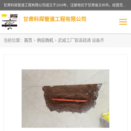
甘肃科探管道工程有限公司成立于2019年，注册地位于甘肃省兰州市。经营范围包括管道安装、清洗、疏通、维修、检测，防水工程，工程钻孔，化粪池清理，暖气安装，给排水管道安装维修，室内外管道如消防、供水、供热管道漏水检测定位，室内外防水堵漏等。
甘肃科探管道工程有限公司
当前位置：
首页
>
供应商机
> 武威工厂管道疏通 设备齐
管道安装维修
管道漏水检测
漏水检查维修
消防管道漏水
供热管道漏水
排水管道漏水
自来水管漏水
管道疏通
高压车疏通清淤