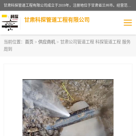
甘肃科探管道工程有限公司成立于2019年，注册地位于甘肃省兰州市。经营范围包括管道安装、清洗、疏通、维修、检测，防水工程，工程钻孔，化粪池清理，暖气安装，给排水管道安装维修，室内外管道如消防、供水、供热管道漏水检测定位，室内外防水堵漏等。
甘肃科探管道工程有限公司
当前位置：
首页
>
供应商机
> 甘肃公司管道工程 科探管道工程 服务
周到
管道安装维修
管道漏水检测
漏水检查维修
消防管道漏水
供热管道漏水
排水管道漏水
自来水管漏水
管道疏通
高压车疏通清淤