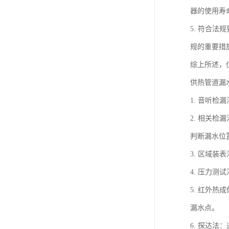
器的使用寿
5. 符合
规的重要措
综上所述，
供热管道漏
1. 音听
2. 相关
判断漏水位
3. 区域
4. 压力
5. 红外
漏水点。
6. 探达