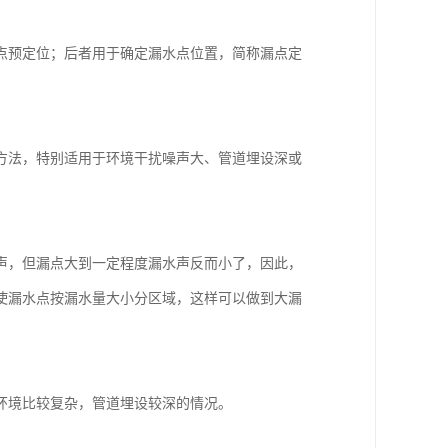
点预定位；后者用于确定漏水点位置，简称漏点定
方法，特别适用于环境干扰噪声大、管道埋设深或
。
声，但漏点大到一定程度漏水声反而小了，因此，
使漏水点按漏水量大小分区域，这样可以做到大漏
环境比较复杂，管道埋设较深的情况。