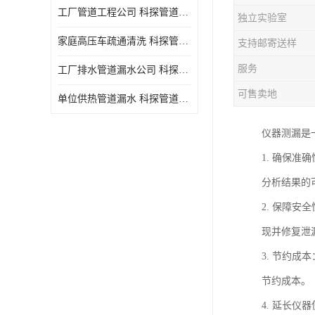
工厂管道工程公司 科探管道工程 时效快
独立实验室
家庭高压车疏通清洗 科探管道工程 服务周到
支持邮寄送样
服务
工厂排水管道漏水公司 科探管道工程 快速上门
可售卖地
单位供热管道漏水 科探管道工程 设备齐
仪器测漏是
1. 确保
分析结果的
2. 保障
现并修复泄
3. 节约
节约成本。
4. 延长