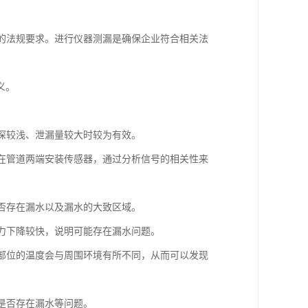
格的法规要求。进行仪器测漏是确保企业符合相关法
义。
埋深较浅、泄漏量较大时较为有效。
要在管道两端安装传感器，通过分析信号的相关性来
是否存在漏水以及漏水的大致区域。
压力下降较快，说明可能存在漏水问题。
水部位的温度会与周围环境有所不同，从而可以发现
括是否存在漏水等问题。