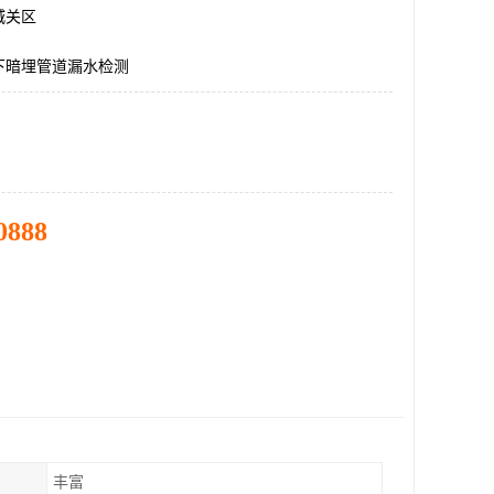
城关区
下暗埋管道漏水检测
0888
丰富