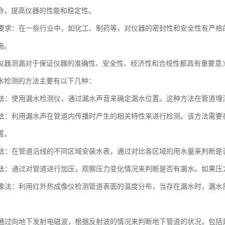
命，提高仪器的性能和稳定性。
法规要求：在一些行业中，如化工、制药等，对仪器的密封性和安全性有严
施。
仪器测漏对于保证仪器的准确性、安全性、经济性和合规性都具有重要意
水检测的方法主要有以下几种：
检漏法：使用漏水检测仪，通过漏水声音来确定漏水位置。这种方法在管道
检漏法：利用漏水声在管道内传播时产生的相关特性来进行检测。该方法需
置。
装表法：在管道沿线的不同区域安装水表，通过对比各区域的用水量来判断
测试法：通过对管道进行加压，观察压力变化情况来判断是否有漏水。如果
热成像法：利用红外热成像仪检测管道表面的温度分布，当存在漏水时，漏
法：通过向地下发射电磁波，根据反射波的情况来判断地下管道的状况，包