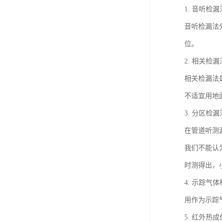
1. 音听检漏
音听检漏法
位。
2. 相关检漏
相关检漏法
不适宜用地
3. 分区检漏
在管道听测
我们不能认
时测得出，
4. 示踪气
用作为示踪
5. 红外热