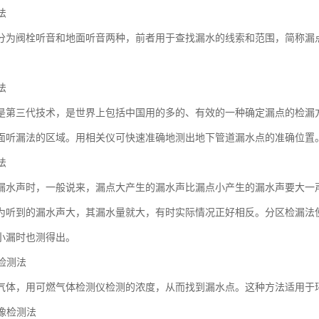
法
分为阀栓听音和地面听音两种，前者用于查找漏水的线索和范围，简称漏
法
是第三代技术，是世界上包括中国用的多的、有效的一种确定漏点的检漏
面听漏法的区域。用相关仪可快速准确地测出地下管道漏水点的准确位置
法
漏水声时，一般说来，漏点大产生的漏水声比漏点小产生的漏水声要大一
为听到的漏水声大，其漏水量就大，有时实际情况正好相反。分区检漏法
小漏时也测得出。
体检测法
气体，用可燃气体检测仪检测的浓度，从而找到漏水点。这种方法适用于
成像检测法