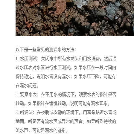
以下是一些常见的测漏水的方法：
1. 水压测试：关闭家中所有水龙头和用水设备，然后通
过水压表对水管进行水压测试。如果水压在一段时间内
保持稳定，说明水管没有漏水；如果水压下降，可能存
在漏水问题。
2. 观察水表：在不用水的情况下，观察水表的指针是否
转动。如果指针在缓慢转动，说明可能有漏水现象。
3. 听漏法：在夜晚或安静的环境下，用耳朵贴近水管或
地面，听是否有流水声或异常的声音。如果听到持续的
流水声，可能是漏水的迹象。