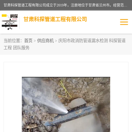
甘肃科探管道工程有限公司成立于2019年，注册地位于甘肃省兰州市。经营范围包括管道安装、清洗、疏通、维修、检测，防水工程，工程钻孔，化粪池清理，暖气安装，给排水管道安装维修，室内外管道如消防、供水、供热管道漏水检测定位，室内外防水堵漏等。
甘肃科探管道工程有限公司
当前位置：
首页
>
供应商机
> 庆阳市政消防管道漏水检测 科探管道
工程 团队服务
管道安装维修
管道漏水检测
漏水检查维修
消防管道漏水
供热管道漏水
排水管道漏水
自来水管漏水
管道疏通
高压车疏通清淤