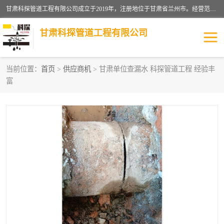
甘肃科探管道工程有限公司成立于2019年，注册地位于甘肃省兰州市。经营范围包括管道安装、清洗、疏通、维修、检测，防水工程，工程钻孔，化粪池清理，暖气安装，给排水管道安装维修，室内外管道如消防、供水、供热管道漏水检测定位，室内外防水堵漏等。
甘肃科探管道工程有限公司
当前位置：
首页
>
供应商机
> 甘肃单位查漏水 科探管道工程 经验丰
富
管道安装维修
管道漏水检测
漏水检查维修
消防管道漏水
供热管道漏水
排水管道漏水
自来水管漏水
管道疏通
高压车疏通清淤