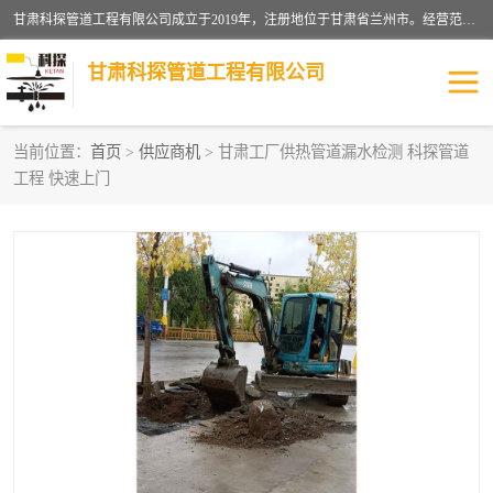
甘肃科探管道工程有限公司成立于2019年，注册地位于甘肃省兰州市。经营范围包括管道安装、清洗、疏通、维修、检测，防水工程，工程钻孔，化粪池清理，暖气安装，给排水管道安装维修，室内外管道如消防、供水、供热管道漏水检测定位，室内外防水堵漏等。
甘肃科探管道工程有限公司
当前位置：
首页
>
供应商机
> 甘肃工厂供热管道漏水检测 科探管道
工程 快速上门
管道安装维修
管道漏水检测
漏水检查维修
消防管道漏水
供热管道漏水
排水管道漏水
自来水管漏水
管道疏通
高压车疏通清淤