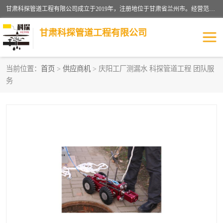
甘肃科探管道工程有限公司成立于2019年，注册地位于甘肃省兰州市。经营范围包括管道安装、清洗、疏通、维修、检测，防水工程，工程钻孔，化粪池清理，暖气安装，给排水管道安装维修，室内外管道如消防、供水、供热管道漏水检测定位，室内外防水堵漏等。
甘肃科探管道工程有限公司
当前位置：
首页
>
供应商机
> 庆阳工厂测漏水 科探管道工程 团队服
务
管道安装维修
管道漏水检测
漏水检查维修
消防管道漏水
供热管道漏水
排水管道漏水
自来水管漏水
管道疏通
高压车疏通清淤