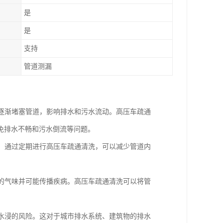
是
是
支持
管道测漏
会逐渐堵塞管道，影响排水和污水流动。高压车疏通
免排水不畅和污水倒流等问题。
漏。通过定期进行高压车疏通清洗，可以减少管道内
闻的气味并可能传播疾病。高压车疏通清洗可以将管
和水浸的风险。这对于城市排水系统、建筑物的排水