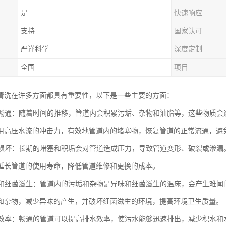
是
快速响应
支持
国家认可
严谨科学
深度定制
全国
项目
清洗在许多方面都具有重要性，以下是一些主要的方面：
管道畅通：随着时间的推移，管道内会积累污垢、杂物和油脂等，这些物质
用高压水流的冲击力，有效地管道内的堵塞物，恢复管道的正常流通，避
管道损坏：长期的堵塞和积垢会对管道造成压力，导致管道变形、破裂或渗
延长管道的使用寿命，降低管道维修和更换的成本。
异味和细菌滋生：管道内的污垢和杂物是异味和细菌滋生的温床，会产生难
和杂物，减少异味的产生，并破坏细菌滋生的环境，提高环境卫生质量。
排水效率：畅通的管道可以提高排水效率，使污水能够迅速排出，减少积水