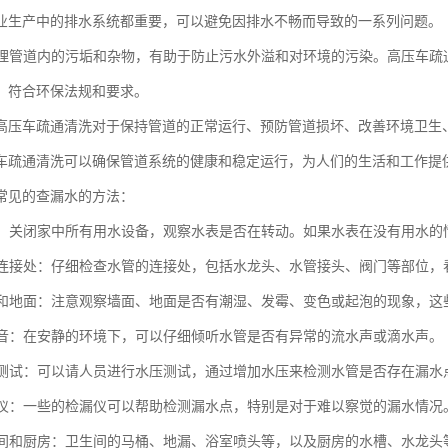
业生产中的排水系统都重要，可以避免因排水不畅而导致的一系列问题。
时清理管道内的污垢和杂物，有助于防止污水外溢和对环境的污染。高压车
，符合环保法规和要求。
高压车疏通清洗对于保持管道的正常运行、预防管道损坏、改善环境卫生
车疏通清洗可以确保管道系统的健康和稳定运行，为人们的生活和工作提
常见的查漏水的方法：
水表：关闭家中所有用水设备，观察水表是否在转动。如果水表在没有用水
水管连接处：仔细检查水管的连接处，包括水龙头、水管接头、阀门等部位
墙面和地面：注意观察墙面、地面是否有潮湿、发霉、变色或起泡的现象，
水声音：在安静的环境下，可以仔细倾听水管是否有异常的流水声或滴水声。
水压测试：可以请人员进行水压测试，通过增加水压来检测水管是否存在漏水
检漏仪：一些的检漏仪可以帮助检测漏水点，特别是对于难以察觉的漏水情况
卫生间和厨房：卫生间的马桶、地漏、浴室喷头等，以及厨房的水槽、水龙