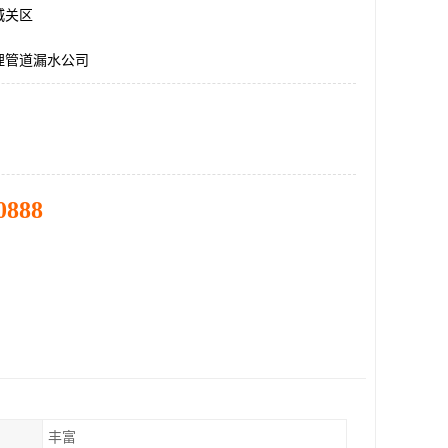
城关区
埋管道漏水公司
0888
丰富