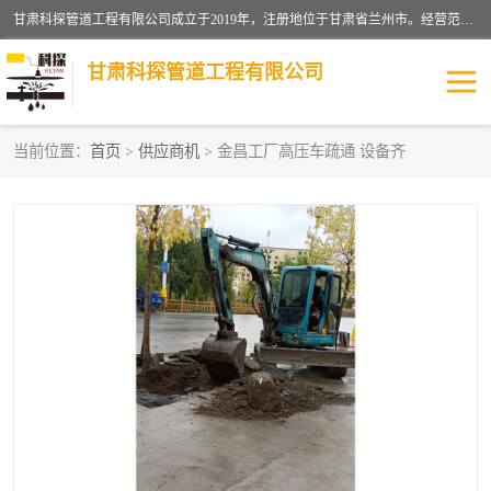
甘肃科探管道工程有限公司成立于2019年，注册地位于甘肃省兰州市。经营范围包括管道安装、清洗、疏通、维修、检测，防水工程，工程钻孔，化粪池清理，暖气安装，给排水管道安装维修，室内外管道如消防、供水、供热管道漏水检测定位，室内外防水堵漏等。
甘肃科探管道工程有限公司
当前位置：
首页
>
供应商机
> 金昌工厂高压车疏通 设备齐
管道安装维修
管道漏水检测
漏水检查维修
消防管道漏水
供热管道漏水
排水管道漏水
自来水管漏水
管道疏通
高压车疏通清淤