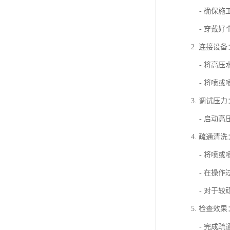
- 确保施
- 穿戴好
2. 连接设备
- 将高压
- 将喷或
3. 调试压力
- 启动高
4. 疏通清洗
- 将喷或
- 在操作
- 对于较
5. 检查效果
- 完成疏