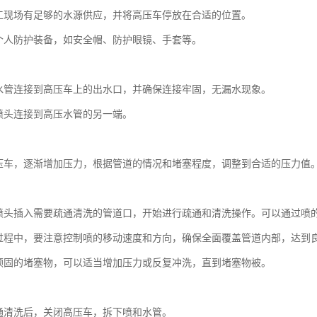
工现场有足够的水源供应，并将高压车停放在合适的位置。
个人防护装备，如安全帽、防护眼镜、手套等。
：
水管连接到高压车上的出水口，并确保连接牢固，无漏水现象。
喷头连接到高压水管的另一端。
：
压车，逐渐增加压力，根据管道的情况和堵塞程度，调整到合适的压力值
：
喷头插入需要疏通清洗的管道口，开始进行疏通和清洗操作。可以通过喷
过程中，要注意控制喷的移动速度和方向，确保全面覆盖管道内部，达到
顽固的堵塞物，可以适当增加压力或反复冲洗，直到堵塞物被。
：
通清洗后，关闭高压车，拆下喷和水管。