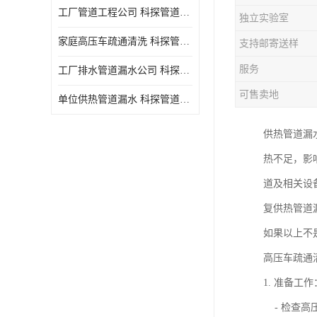
工厂管道工程公司 科探管道工程 时效快
独立实验室
家庭高压车疏通清洗 科探管道工程 服务周到
支持邮寄送样
服务
工厂排水管道漏水公司 科探管道工程 快速上门
可售卖地
单位供热管道漏水 科探管道工程 设备齐
供热管道漏
热不足，影
道及相关设
复供热管道
如果以上不
高压车疏通
1. 准备工作
- 检查高