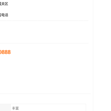
城关区
程电话
0888
丰富