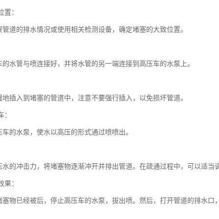
塞位置：
察管道的排水情况或使用相关检测设备，确定堵塞的大致位置。
：
车的水管与喷连接好，并将水管的另一端连接到高压车的水泵上。
慢地插入到堵塞的管道中，注意不要强行插入，以免损坏管道。
压车：
压车的水泵，使水以高压的形式通过喷喷出。
：
压水的冲击力，将堵塞物逐渐冲开并排出管道。在疏通过程中，可以适当
通效果：
堵塞物已经被后，停止高压车的水泵，拔出喷。然后，打开管道的排水口
：