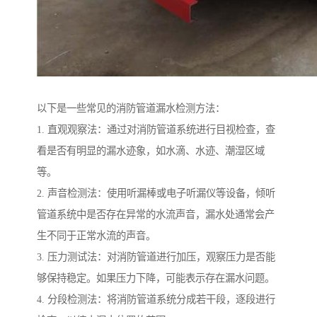
以下是一些常见的消防管道漏水检测方法：
1. 直观观察法：通过对消防管道系统进行目视检查，查
看是否有明显的漏水迹象，如水滴、水迹、潮湿区域
等。
2. 声音检测法：使用听漏棒或电子听漏仪等设备，倾听
管道系统中是否存在异常的水流声音，漏水处通常会产
生不同于正常水流的声音。
3. 压力测试法：对消防管道进行加压，观察压力是否能
够保持稳定。如果压力下降，可能表示存在漏水问题。
4. 分段检测法：将消防管道系统分成若干段，逐段进行