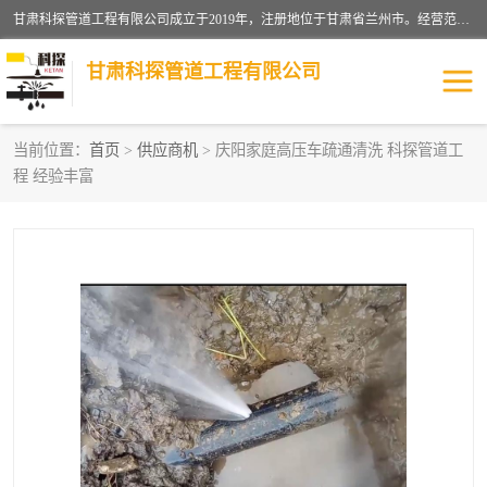
甘肃科探管道工程有限公司成立于2019年，注册地位于甘肃省兰州市。经营范围包括管道安装、清洗、疏通、维修、检测，防水工程，工程钻孔，化粪池清理，暖气安装，给排水管道安装维修，室内外管道如消防、供水、供热管道漏水检测定位，室内外防水堵漏等。
甘肃科探管道工程有限公司
当前位置：
首页
>
供应商机
> 庆阳家庭高压车疏通清洗 科探管道工
程 经验丰富
管道安装维修
管道漏水检测
漏水检查维修
消防管道漏水
供热管道漏水
排水管道漏水
自来水管漏水
管道疏通
高压车疏通清淤