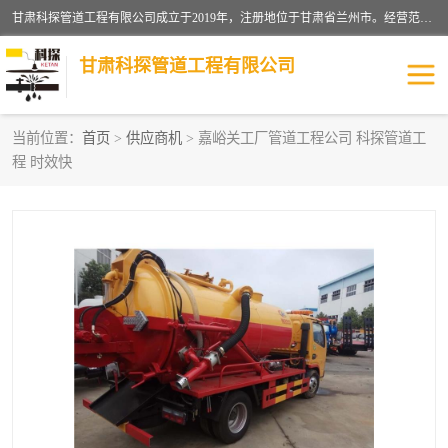
甘肃科探管道工程有限公司成立于2019年，注册地位于甘肃省兰州市。经营范围包括管道安装、清洗、疏通、维修、检测，防水工程，工程钻孔，化粪池清理，暖气安装，给排水管道安装维修，室内外管道如消防、供水、供热管道漏水检测定位，室内外防水堵漏等。
甘肃科探管道工程有限公司
当前位置：
首页
>
供应商机
> 嘉峪关工厂管道工程公司 科探管道工
程 时效快
管道安装维修
管道漏水检测
漏水检查维修
消防管道漏水
供热管道漏水
排水管道漏水
自来水管漏水
管道疏通
高压车疏通清淤