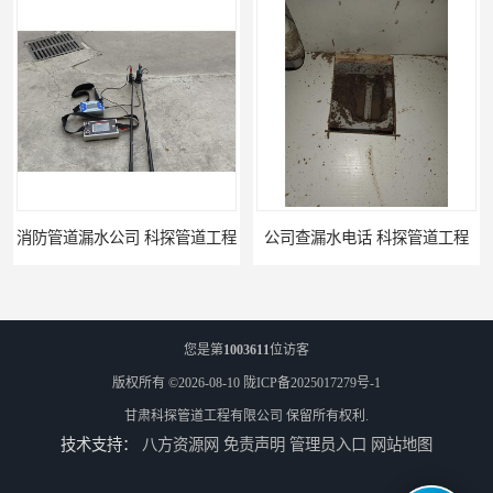
工程
公司查漏水电话 科探管道工程
您是第
1003611
位访客
版权所有 ©2026-08-10
陇ICP备2025017279号-1
甘肃科探管道工程有限公司
保留所有权利.
技术支持：
八方资源网
免责声明
管理员入口
网站地图