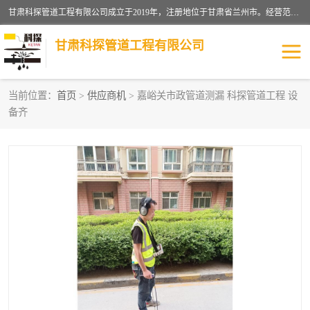
甘肃科探管道工程有限公司成立于2019年，注册地位于甘肃省兰州市。经营范围包括管道安装、清洗、疏通、维修、检测，防水工程，工程钻孔，化粪池清理，暖气安装，给排水管道安装维修，室内外管道如消防、供水、供热管道漏水检测定位，室内外防水堵漏等。
甘肃科探管道工程有限公司
当前位置：
首页
>
供应商机
> 嘉峪关市政管道测漏 科探管道工程 设
备齐
管道安装维修
管道漏水检测
漏水检查维修
消防管道漏水
供热管道漏水
排水管道漏水
自来水管漏水
管道疏通
高压车疏通清淤