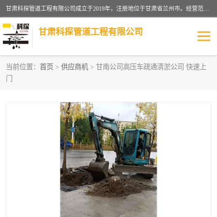
甘肃科探管道工程有限公司成立于2019年，注册地位于甘肃省兰州市。经营范围包括管道安装、清洗、疏通、维修、检测，防水工程，工程钻孔，化粪池清理，暖气安装，给排水管道安装维修，室内外管道如消防、供水、供热管道漏水检测定位，室内外防水堵漏等。
甘肃科探管道工程有限公司
当前位置：
首页
>
供应商机
> 甘南公司高压车疏通清淤公司 快速上
门
管道安装维修
管道漏水检测
漏水检查维修
消防管道漏水
供热管道漏水
排水管道漏水
自来水管漏水
管道疏通
高压车疏通清淤