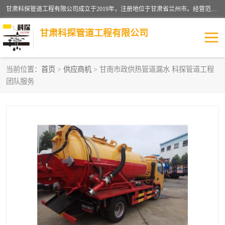
甘肃科探管道工程有限公司成立于2019年，注册地位于甘肃省兰州市。经营范围包括管道安装、清洗、疏通、维修、检测，防水工程，工程钻孔，化粪池清理，暖气安装，给排水管道安装维修，室内外管道如消防、供水、供热管道漏水检测定位，室内外防水堵漏等。
甘肃科探管道工程有限公司
当前位置：
首页
>
供应商机
> 甘南市政供热管道漏水 科探管道工程
团队服务
管道安装维修
管道漏水检测
漏水检查维修
消防管道漏水
供热管道漏水
排水管道漏水
自来水管漏水
管道疏通
高压车疏通清淤