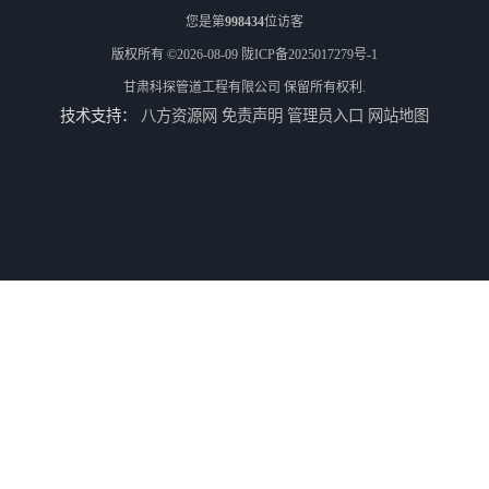
您是第
998434
位访客
版权所有 ©2026-08-09
陇ICP备2025017279号-1
甘肃科探管道工程有限公司
保留所有权利.
技术支持：
八方资源网
免责声明
管理员入口
网站地图
工厂供热管道漏水检测公司 科探管道工程
公司仪器测漏电话 科探管道工程
工厂管道工程 科探管道工程
市政供热管道漏水检测 科探管道工程